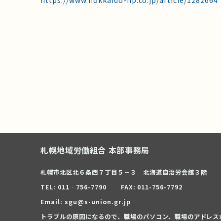
https://www.hokkaido-np.co.jp/article/1282664
札幌地域労働組合 本部事務局
札幌市北区北６条西７丁目５－３ 北海道自治労会館３階
TEL: 011‐756-7790
FAX: 011-756-7792
Email: sgu@s-union.gr.jp
トラブルの原因になるので、職場のパソコン、職場のアドレス