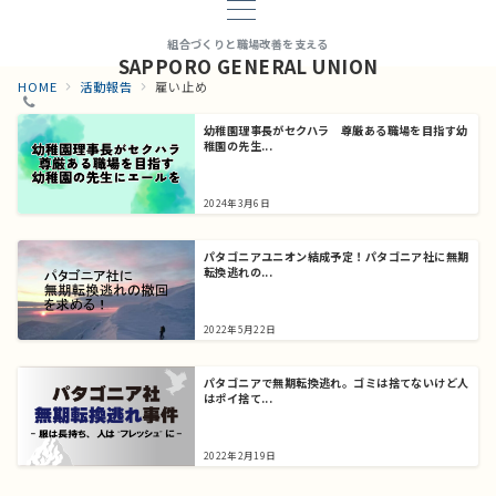
組合づくりと職場改善を支える
SAPPORO GENERAL UNION
HOME
活動報告
雇い止め
幼稚園理事長がセクハラ 尊厳ある職場を目指す幼
稚園の先生...
2024年3月6日
パタゴニアユニオン結成予定！パタゴニア社に無期
転換逃れの...
2022年5月22日
パタゴニアで無期転換逃れ。ゴミは捨てないけど人
はポイ捨て...
2022年2月19日