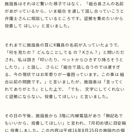
施設長はそれほど驚いた様子ではなく、「組合員さんの名前
があがっているから、いま組合 を通して話し合っていこうと
弁護士さんに相談しているところです。証拠を集めたいから
投書して ほしい」と言いました。
それまでに施設長の耳にK職員の名前が入っていたようで、
「何を見たの？ どんなことしてる の？Kさん？」と問いただ
され、私は頷き「叩いたり、ベットからひきずり降ろそうと
したり。」と話し、 さらに「組合で話し合うのでは遅すぎ
る、今の現状ではお年寄りが一番困っています。この事は 組
合以前の問題です。」と言いましたが、施設長は「言ってく
れてありがとう」とした上で、「でも、 文字にしてくれない
と証拠にならない。投書してほしい」と言いました。
その日の午後、施設長から 3階に内線電話があり「無記名で
もいいから、投書してほしい」と言われ、7月初め頃に目安箱
に 投書しました。この内容は平成16年8月25日の施設内の個